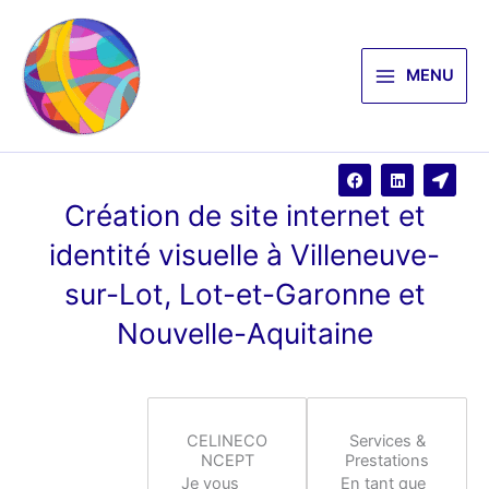
Aller
au
contenu
MENU
F
L
L
a
i
o
c
n
c
Création de site internet et
e
k
a
b
e
t
identité visuelle à Villeneuve-
o
d
i
o
i
o
k
n
n
sur-Lot, Lot-et-Garonne et
-
a
Nouvelle-Aquitaine
r
r
o
w
CELINECO
Services &
NCEPT
Prestations
Je vous
En tant que