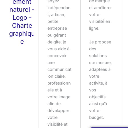
ement
soyez
de marque
indépendan
et améliorer
naturel -
t, artisan,
votre
Logo -
petite
visibilité en
Charte
entreprise
ligne.
graphiqu
ou gérant
e
Je propose
de gîte, je
des
vous aide à
solutions
concevoir
sur mesure,
une
adaptées à
communicat
votre
ion claire,
activité, à
professionn
vos
elle et à
objectifs
votre image
ainsi qu’à
afin de
votre
développer
budget.
votre
visibilité et