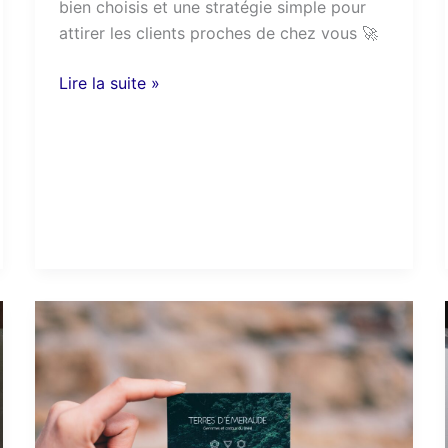
bien choisis et une stratégie simple pour
attirer les clients proches de chez vous 🚀
Lire la suite »
La
carte
de
visite
a-
t-