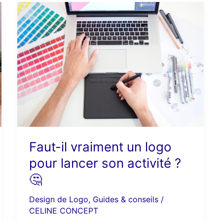
Faut-
il
vraiment
un
logo
pour
lancer
son
activité
?
🤔
Faut-il vraiment un logo
pour lancer son activité ?
🤔
Design de Logo
,
Guides & conseils
/
CELINE CONCEPT