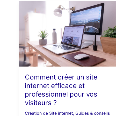
Comment
créer
un
site
internet
efficace
et
professionnel
pour
vos
visiteurs
Comment créer un site
?
internet efficace et
professionnel pour vos
visiteurs ?
Création de Site internet
,
Guides & conseils