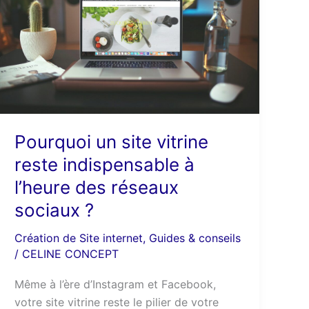
site
vitrine
reste
indispensable
à
l’heure
des
réseaux
Pourquoi un site vitrine
sociaux
reste indispensable à
?
l’heure des réseaux
sociaux ?
Création de Site internet
,
Guides & conseils
/
CELINE CONCEPT
Même à l’ère d’Instagram et Facebook,
votre site vitrine reste le pilier de votre