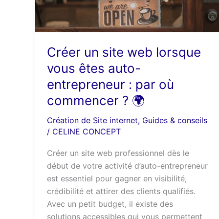
êtes
auto-
entrepreneur
:
Créer un site web lorsque
par
vous êtes auto-
où
entrepreneur : par où
commencer
commencer ? 🌍
?
🌍
Création de Site internet
,
Guides & conseils
/
CELINE CONCEPT
Créer un site web professionnel dès le
début de votre activité d’auto-entrepreneur
est essentiel pour gagner en visibilité,
crédibilité et attirer des clients qualifiés.
Avec un petit budget, il existe des
solutions accessibles qui vous permettent