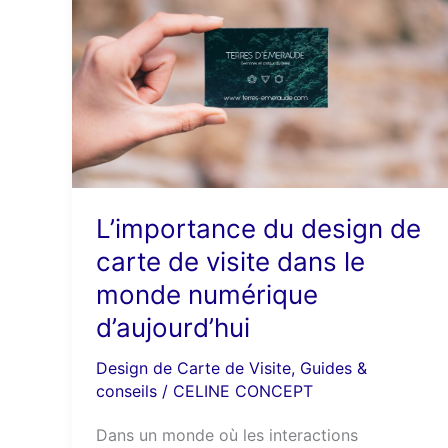
design
de
carte
de
visite
dans
le
monde
numérique
L’importance du design de
d’aujourd’hui
carte de visite dans le
monde numérique
d’aujourd’hui
Design de Carte de Visite
,
Guides &
conseils
/
CELINE CONCEPT
Dans un monde où les interactions