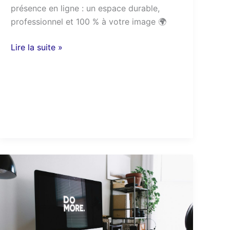
présence en ligne : un espace durable,
professionnel et 100 % à votre image 🌍
Lire la suite »
Référencement
naturel
:
comment
améliorer
la