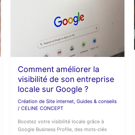
la
visibilité
de
son
entreprise
locale
sur
Google
?
Comment améliorer la
visibilité de son entreprise
locale sur Google ?
Création de Site internet
,
Guides & conseils
/
CELINE CONCEPT
Boostez votre visibilité locale grâce à
Google Business Profile, des mots-clés