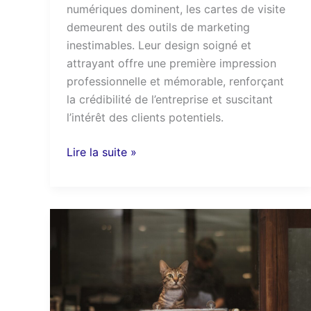
numériques dominent, les cartes de visite
demeurent des outils de marketing
inestimables. Leur design soigné et
attrayant offre une première impression
professionnelle et mémorable, renforçant
la crédibilité de l’entreprise et suscitant
l’intérêt des clients potentiels.
Lire la suite »
Créer
un
site
web
lorsque
vous