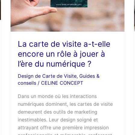
elle
encore
un
rôle
à
La carte de visite a-t-elle
jouer
encore un rôle à jouer à
à
l’ère
l’ère du numérique ?
du
Design de Carte de Visite
,
Guides &
numérique
conseils
/
CELINE CONCEPT
?
Dans un monde où les interactions
numériques dominent, les cartes de visite
demeurent des outils de marketing
inestimables. Leur design soigné et
attrayant offre une première impression